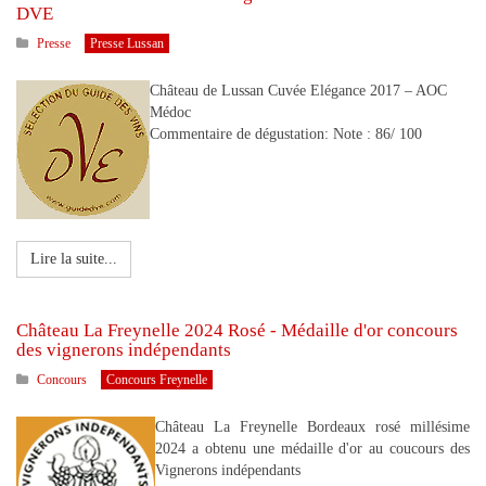
DVE
Presse
Presse Lussan
Château de Lussan Cuvée Elégance 2017 – AOC
Médoc
Commentaire de dégustation: Note : 86/ 100
Lire la suite...
Château La Freynelle 2024 Rosé - Médaille d'or concours
des vignerons indépendants
Concours
Concours Freynelle
Château La Freynelle Bordeaux rosé millésime
2024 a obtenu une médaille d'or au coucours des
Vignerons indépendants