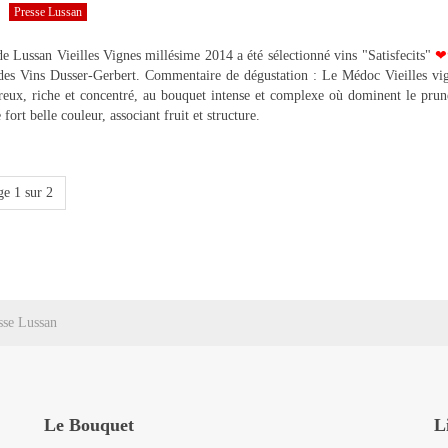
Presse Lussan
e Lussan Vieilles Vignes millésime 2014 a été sélectionné vins "Satisfecits"
❤
 des Vins Dusser-Gerbert. Commentaire de dégustation : Le Médoc Vieilles vi
reux, riche et concentré, au bouquet intense et complexe où dominent le prun
 fort belle couleur, associant fruit et structure.
ge 1 sur 2
sse Lussan
Le Bouquet
L