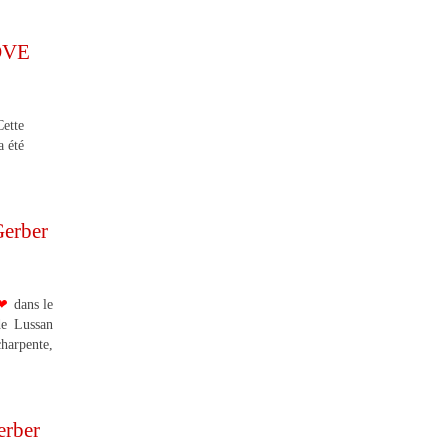
 DVE
Cette
a été
Gerber
❤
dans le
de Lussan
charpente,
erber