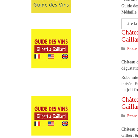
Guide de
Médaille 
Lire la 
Châtea
Gailla
Presse
Château 
dégustati
Robe inte
boisée. B
un joli f
Châte
Gailla
Presse
Château 
Gilbert &