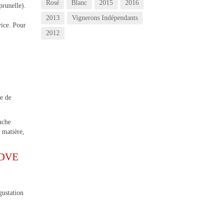
Rosé
Blanc
2015
2016
prunelle).
2013
Vignerons Indépendants
vice. Pour
2012
e de
uche
e matière,
s DVE
ustation