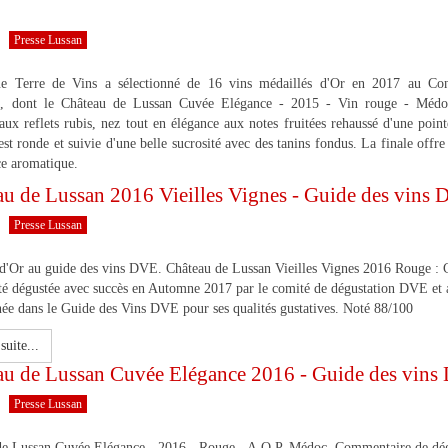
Presse Lussan
 Terre de Vins a sélectionné de 16 vins médaillés d'Or en 2017 au Co
, dont le Château de Lussan Cuvée Elégance - 2015 - Vin rouge - Méd
 aux reflets rubis, nez tout en élégance aux notes fruitées rehaussé d'une point
 est ronde et suivie d'une belle sucrosité avec des tanins fondus. La finale offre
ce aromatique.
au de Lussan 2016 Vieilles Vignes - Guide des vins
Presse Lussan
d'Or au guide des vins DVE. Château de Lussan Vieilles Vignes 2016 Rouge : 
té dégustée avec succès en Automne 2017 par le comité de dégustation DVE et 
née dans le Guide des Vins DVE pour ses qualités gustatives. Noté 88/100
suite...
au de Lussan Cuvée Elégance 2016 - Guide des vin
Presse Lussan
de Lussan Cuvée Elégance - 2016 - Rouge - A.O.P. Médoc, Commentaire de dég