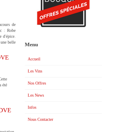
ncours de
oc : Robe
e d'épice.
 une belle
Menu
 DVE
Accueil
Les Vins
Cette
Nos Offres
a été
Les News
Infos
s DVE
Nous Contacter
ustation