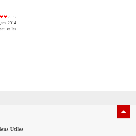
❤❤
dans
gnes 2014
eau et les
iens Utiles