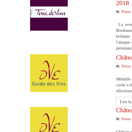
2018
Presse
La revue
Bordeaux
brillante
l'attaque
persistan
Châte
Presse
Médaille 
cuvée a é
sélection
Lire la 
Châte
Presse
Château 