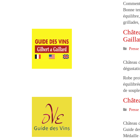
Commentai
Bonne ten
équilibre
grillades,
Châtea
Gailla
Presse
Château 
dégustati
Robe prof
équilibré
de souple
Châte
Presse
Château 
Guide de
Médaille 