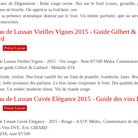
re de Dégustation : Robe rouge cerise. Nez sur le fruit (cassis, groseille, 
ue en bouche. On apprécie sa fraîcheur, son
, sa présence aromatique dominé par le fruit. Un médoc parfumé, apte au ser
 entrecôtes.
u de Lussan Vieilles Vignes 2015 - Guide Gilbert &
rd
Presse Lussan
de Lussan Vieilles Vignes - 2015 - Vin rouge - Note 87/100 Médoc Commentair
on guide Gilbert & Gaillard : Médaille d'Or
onde, violine. Nez boisé vanillé fin sur fond de prunelle, framboise, baies. Bo
e, belle prestance des parfums. Le bois laisse s'exprimer le fruit. Des qualités d
sse. Un médoc moderne réussi. Vin de viande rouge.
au de Lussan Cuvée Elégance 2015 - Guide des vin
Presse Lussan
de Lussan Cuvée Elégance - 2015 - Rouge - A.O.P. Médoc, Commentaire de dég
s Vins DVE, Eric GIRARD :
d'Or, note 87/100