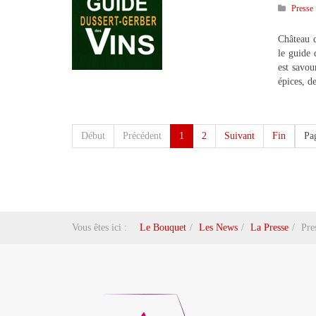
Presse
Château d
le guide
est savou
épices, de
Début
Précédent
1
2
Suivant
Fin
Pa
Vous êtes ici :
Le Bouquet
Les News
La Presse
Pre