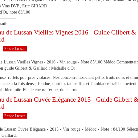
s Vins DVE, Eric GIRARD :
d'Or, note 83/100
suite...
u de Lussan Vieilles Vignes 2016 - Guide Gilbert &
rd
Presse Lussan
de Lussan Vieilles Vignes - 2016 - Vin rouge - Note 85/100 Médoc Commentair
on guide Gilbert & Gaillard : Médaille d'Or
nse, reflets pourpres violacés. Nez concentré associant petits fruits noirs et di
ouche à la fois dense, fondue, dont les tanins fins et l'ambiance fraîche mettent
ruit bien mûr. Finale encore ferme, du charme.
au de Lussan Cuvée Elégance 2015 - Guide Gilbert 
rd
Presse Lussan
de Lussan Cuvée Elégance - 2015 - Vin rouge - Médoc - Note : 84/100 Sélect
 Gaillard.