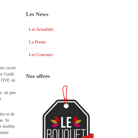
Les News
Les Actualités
La Presse
Les Concours
tte cuvée
 le Guide
Nos offres
de DVE en
s, un peu
s
ées et de
ne. Si
t étoffée.
vénile