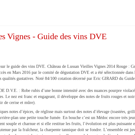
es Vignes - Guide des vins DVE
sur le guide des vins DVE. Château de Lussan Vieilles Vignes 2014 Rouge : Ce
uccès en Mars 2016 par le comité de dégustation DVE et a été sélectionnée dans
s qualités gustatives. Noté 84/100 cotation décerné par Eric GIRARD du Gui
 D.V.E. : Robe rubis d’une bonne intensité avec des nuances pourpre violacé
s. Le nez est franc et engageant, il développe des notes de fruits rouges et noir
ir de cerise et mûre).
ques notes d’épices, de réglisse mais surtout des notes d’élevage (toastées, grill
arrière-plan une petite touche fumée. En bouche c’est un Médoc encore très jeu
ent souple et charnue et si elle restitue les fruits, l’évolution est plus puissante e
outenue par la fraîcheur, la charpente tannique doit se fondre. L’ensemble est ju