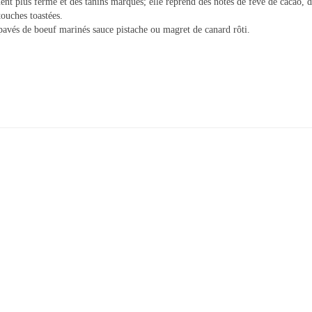
ent plus ferme et des tanins marqués; elle reprend des notes de fève de cacao, d
touches toastées.
avés de boeuf marinés sauce pistache ou magret de canard rôti.