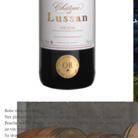
Château de Lussan
Robe rubis soutenu.
Nez plaisant sur des fruits à noyau (cerise), fruits noirs, note toastée.
Grappes de Merlot avant vendanges
Bouche souple, ample, tanins fondus, le bois et la cerise dominent. C’est
un vin velouté, et riche d’arômes.
Sa structure est ample et ses tanins parfaitement fondus. Afin d’atteindre