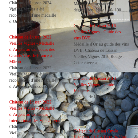
Château de Lussan 2024
MédocCommentaire de
Vieilles Vignes a été
dégustation: Note : 86/ 100
récompensé d'une médaille
d’Or au Challenge...
Château de Lussan 2016
Vieilles Vignes - Guide des
Château de Lussan 2022
vins DVE
Vieilles Vignes - Médaille
Médaille d'Or au guide des vins
d’Argent au Concours des
DVE. Château de Lussan
Grands Vins de France à
Vieilles Vignes 2016 Rouge :
Mâcon
Cette cuvée a...
Château de Lussan 2022
Vieilles Vignes a été
Château de Lussan 2013
récompensé d'une médaille
Château de Lussan
Vieilles Vignes - Guide
d’Argentau Concours des...
La salle de dégustation
Hachette
Château de Lussan Vieilles
Château de Lussan 2022
Vignes millésime 2013 a été
Vieilles Vignes - Médaille
sélectionné + 1 étoile dans le
d’Argent au Concours
célèbre...
International des Vins à Lyon
Château de Lussan 2022
Château de Lussan Cuvée
Vieilles Vignes a été
Elégance 2015 - Terre de Vins