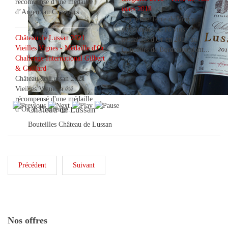
récompensé d'une médaille
mars 2018
d’Argent au Concours...
La revue Terre de Vins a
sélectionné de 16 vins
Château de Lussan 2021
médaillés d'Or en 2017 au
Vieilles Vignes - Médaille d'Or
Concours de Bordeaux, dont...
Challenge International Gilbert
& Gaillard
Château de Lussan 2021
Vieilles Vignes a été
récompensé d'une médaille
Château de Lussan
d’Or au Challenge...
Bouteilles Château de Lussan
Précédent
Suivant
Nos offres