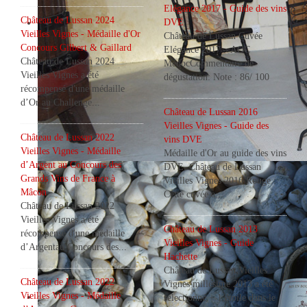
Elégance 2017 - Guide des vins
Château de Lussan 2024
DVE
Vieilles Vignes - Médaille d'Or
Château de Lussan Cuvée
Concours Gilbert & Gaillard
Elégance 2017 – AOC
Château de Lussan 2024
MédocCommentaire de
Vieilles Vignes a été
dégustation: Note : 86/ 100
récompensé d'une médaille
d’Or au Challenge...
Château de Lussan 2016
Vieilles Vignes - Guide des
Château de Lussan 2022
vins DVE
Vieilles Vignes - Médaille
Médaille d'Or au guide des vins
d’Argent au Concours des
DVE. Château de Lussan
Grands Vins de France à
Château de Lussan
Vieilles Vignes 2016 Rouge :
Mâcon
Cette cuvée a...
La salle de dégustation
Château de Lussan 2022
Vieilles Vignes a été
Château de Lussan 2013
récompensé d'une médaille
Vieilles Vignes - Guide
d’Argentau Concours des...
Hachette
Château de Lussan Vieilles
Château de Lussan 2022
Vignes millésime 2013 a été
Vieilles Vignes - Médaille
sélectionné + 1 étoile dans le