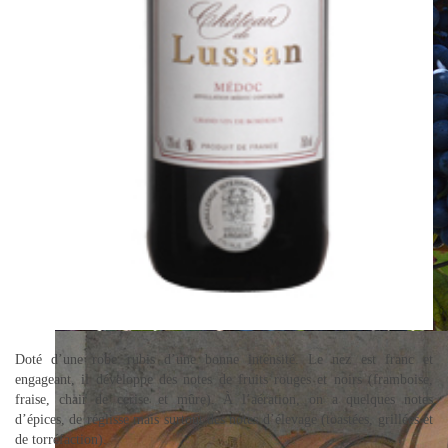
Château de Lussan
Doté d’une robe rubis d’une bonne intensité. Le nez est franc et
engageant, il développe des notes de fruits rouges et noirs (framboise,
Grappes de Merlot avant vendanges
fraise, chair de cerise et mûre). À l’aération, on a quelques notes
d’épices, de réglisse mais surtout des notes d’élevage (toastées, grillées et
de torréfaction).