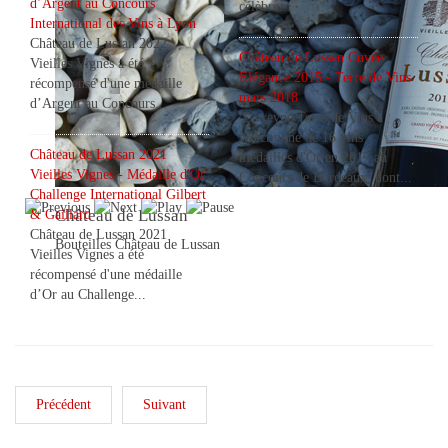
d’Argent au Concours
célèbre...
International des Vins à Lyon
Château de Lussan 2022
Château de Lussan Cuvée
Vieilles Vignes a été
Elégance 2015 - Terre de Vins
récompensé d'une médaille
mars 2018
d’Argent au Concours...
La revue Terre de Vins a
sélectionné de 16 vins
Château de Lussan 2021
médaillés d'Or en 2017 au
Vieilles Vignes - Médaille d'Or
Concours de Bordeaux, dont...
Challenge International Gilbert
Château de Lussan
& Gaillard
Château de Lussan 2021
Bouteilles Château de Lussan
Vieilles Vignes a été
récompensé d'une médaille
d’Or au Challenge...
Précédent
Suivant